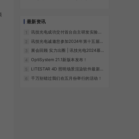
领
最新资讯
讯技光电成功交付首台自主研发实验教
1
具，开启科研教学创新新篇章
讯技光电诚邀您参加2024年第十五届国
2
际信息光学与光子学学术会议（CIOP
展会回顾 实力出圈 | 讯技光电2024慕尼
3
2024）
黑上海光博会&合肥国际显示技术展完美
OptiSystem 21.1新版本发布！
4
收官
LITESTAR 4D 照明场景渲染软件最新活
5
动
千万别错过我们在五月份举行的活动！
6