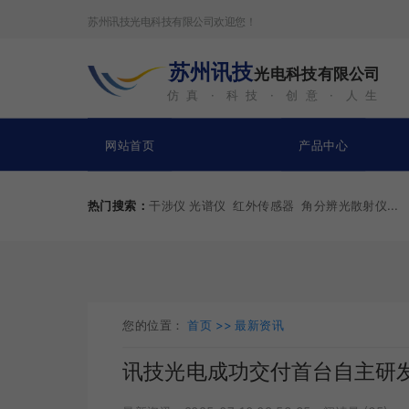
苏州讯技光电科技有限公司欢迎您！
苏州讯技
光电科技有限公司
仿 真 · 科 技
·
创 意
·
人 生
网站首页
产品中心
热门搜索：
干涉仪 光谱仪
红外传感器 角分辨光散射仪...
您的位置：
首页 >>
最新资讯
讯技光电成功交付首台自主研